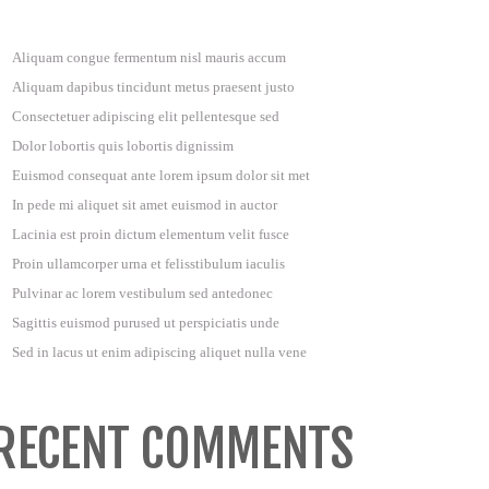
Aliquam congue fermentum nisl mauris accum
Aliquam dapibus tincidunt metus praesent justo
Consectetuer adipiscing elit pellentesque sed
Dolor lobortis quis lobortis dignissim
Euismod consequat ante lorem ipsum dolor sit met
In pede mi aliquet sit amet euismod in auctor
Lacinia est proin dictum elementum velit fusce
Proin ullamcorper urna et felisstibulum iaculis
Pulvinar ac lorem vestibulum sed antedonec
Sagittis euismod purused ut perspiciatis unde
Sed in lacus ut enim adipiscing aliquet nulla vene
RECENT COMMENTS