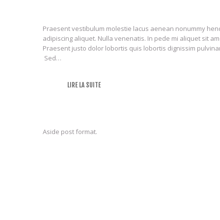
Praesent vestibulum molestie lacus aenean nonummy hendre
adipiscing aliquet. Nulla venenatis. In pede mi aliquet sit a
Praesent justo dolor lobortis quis lobortis dignissim pulvin
Sed…
LIRE LA SUITE
Aside post format.